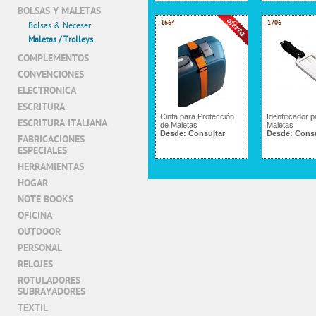
BOLSAS Y MALETAS
1664
1706
Bolsas & Neceser
Maletas / Trolleys
COMPLEMENTOS
CONVENCIONES
ELECTRONICA
ESCRITURA
Cinta para Protección
Identificador p
ESCRITURA ITALIANA
de Maletas
Maletas
Desde:
Consultar
Desde:
Consu
FABRICACIONES
ESPECIALES
HERRAMIENTAS
HOGAR
NOTE BOOKS
OFICINA
OUTDOOR
PERSONAL
RELOJES
ROTULADORES
SUBRAYADORES
TEXTIL