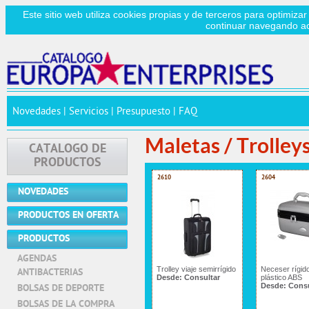
Este sitio web utiliza cookies propias y de terceros para optimizar
continuar navegando a
Novedades
|
Servicios
|
Presupuesto
|
FAQ
Maletas / Trolley
CATALOGO DE
PRODUCTOS
2610
2604
NOVEDADES
PRODUCTOS EN OFERTA
PRODUCTOS
AGENDAS
Trolley viaje semirrígido
Neceser rígid
ANTIBACTERIAS
Desde:
Consultar
plástico ABS
Desde:
Consu
BOLSAS DE DEPORTE
BOLSAS DE LA COMPRA