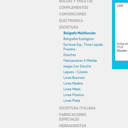
BOLSAS Y MALETAS
1220
COMPLEMENTOS
CONVENCIONES
ELECTRONICA
ESCRITURA
Bolígrafo Multifunción
Bolígrafos Ecológicos
Bolígra
Escritura Esp., Tinta Líquida,
PDA
Fluoresc.
Desde
Estuches
Fabricaciones A Medida
Juegos Con Estuche
Lápices - Colores
Línea Business
Línea Madera
Línea Metal
Línea Plástico
Línea Plata
ESCRITURA ITALIANA
FABRICACIONES
ESPECIALES
HERRAMIENTAS