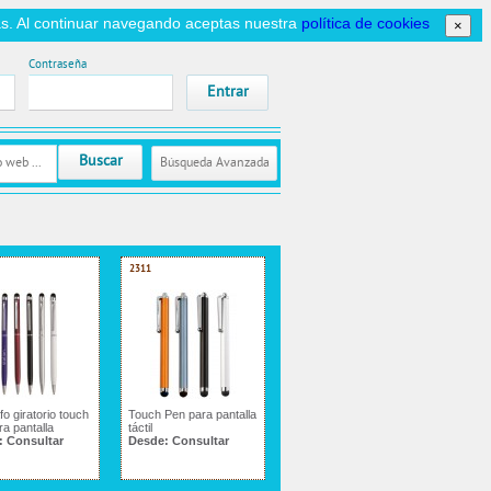
icas. Al continuar navegando aceptas nuestra
política de cookies
×
Contraseña
Buscar
Búsqueda Avanzada
2311
fo giratorio touch
Touch Pen para pantalla
ra pantalla
táctil
:
Consultar
Desde:
Consultar