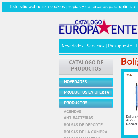
Este sitio web utiliza cookies propias y de terceros para optimiza
Novedades
|
Servicios
|
Presupuesto
|
Bolí
CATALOGO DE
PRODUCTOS
2686
NOVEDADES
PRODUCTOS EN OFERTA
PRODUCTOS
AGENDAS
Bolígraf
ANTIBACTERIAS
4+2 aros
Desde
BOLSAS DE DEPORTE
BOLSAS DE LA COMPRA