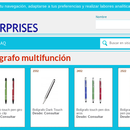
r tu navegación, adaptarse a tus preferencias y realizar labores analít
Nombre
FAQ
grafo multifunción
2332
2432
2322
o touch pen giro
Bolígrafo Dark Touch
Bolígrafo touch pen dos
Bolígra
 clip
Desde:
Consultar
aros
pen pa
:
Consultar
Desde:
Consultar
Desde