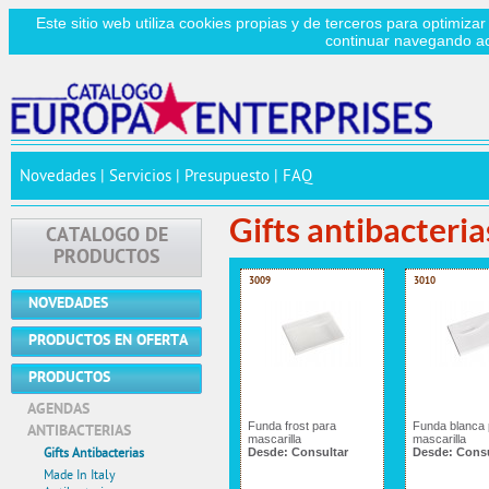
Este sitio web utiliza cookies propias y de terceros para optimizar
continuar navegando a
Novedades
|
Servicios
|
Presupuesto
|
FAQ
Gifts antibacteria
CATALOGO DE
PRODUCTOS
3009
3010
NOVEDADES
PRODUCTOS EN OFERTA
PRODUCTOS
AGENDAS
Funda frost para
Funda blanca 
ANTIBACTERIAS
mascarilla
mascarilla
Gifts Antibacterias
Desde:
Consultar
Desde:
Consu
Made In Italy