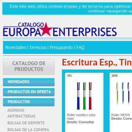
Este sitio web utiliza cookies propias y de terceros para optimizar
continuar navegando a
Novedades
|
Servicios
|
Presupuesto
|
FAQ
Escritura Esp., Tin
CATALOGO DE
PRODUCTOS
392
2845
NOVEDADES
PRODUCTOS EN OFERTA
PRODUCTOS
AGENDAS
Roller metálico color
Roller NEON
ANTIBACTERIAS
mate
Desde:
Consu
Desde:
Consultar
BOLSAS DE DEPORTE
BOLSAS DE LA COMPRA