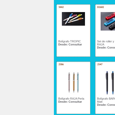
3442
D2682
Bolígrafo TROPIC
Set de roller y
Desde:
Consultar
RAJA
Desde:
Consu
2586
2547
Bolígrafo RAJA Perla
Bolígrafo BA
Desde:
Consultar
Matt
Desde:
Consu