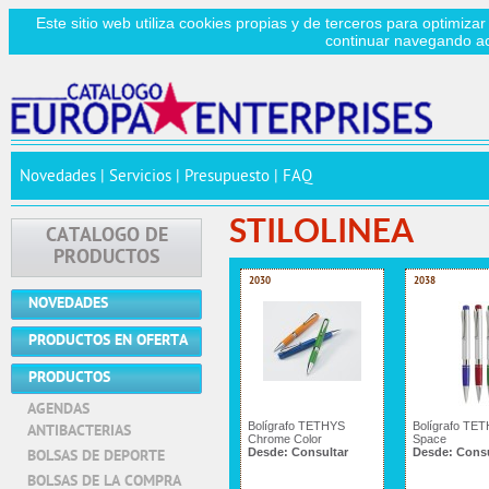
Este sitio web utiliza cookies propias y de terceros para optimizar
continuar navegando a
Novedades
|
Servicios
|
Presupuesto
|
FAQ
STILOLINEA
CATALOGO DE
PRODUCTOS
2030
2038
NOVEDADES
PRODUCTOS EN OFERTA
PRODUCTOS
AGENDAS
Bolígrafo TETHYS
Bolígrafo TE
ANTIBACTERIAS
Chrome Color
Space
Desde:
Consultar
Desde:
Consu
BOLSAS DE DEPORTE
BOLSAS DE LA COMPRA