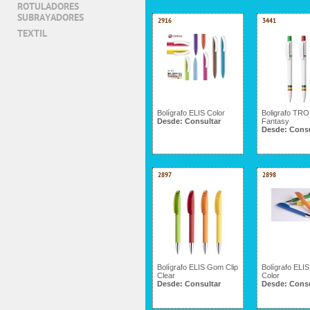
ROTULADORES
SUBRAYADORES
2916
3441
TEXTIL
Bolígrafo ELIS Color
Boligrafo TR
Desde:
Consultar
Fantasy
Desde:
Consu
2897
2898
Bolígrafo ELIS Gom Clip
Bolígrafo ELI
Clear
Color
Desde:
Consultar
Desde:
Consu