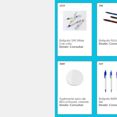
2519
596
Bolígrafo S40 White
Bolígrafo RA
Grip color
Desde:
Consu
Desde:
Consultar
3049
419
Suplemento para clip
Bolígrafo BA
BELLA Round, redondo
Mix
Desde:
Consultar
Desde:
Consu