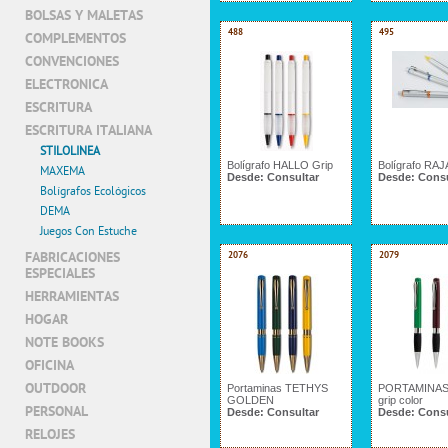
BOLSAS Y MALETAS
488
495
COMPLEMENTOS
CONVENCIONES
ELECTRONICA
ESCRITURA
ESCRITURA ITALIANA
STILOLINEA
Bolígrafo HALLO Grip
Bolígrafo RAJA
MAXEMA
Desde:
Consultar
Desde:
Consu
Bolígrafos Ecológicos
DEMA
Juegos Con Estuche
FABRICACIONES
2076
2079
ESPECIALES
HERRAMIENTAS
HOGAR
NOTE BOOKS
OFICINA
OUTDOOR
Portaminas TETHYS
PORTAMINAS
GOLDEN
grip color
PERSONAL
Desde:
Consultar
Desde:
Consu
RELOJES