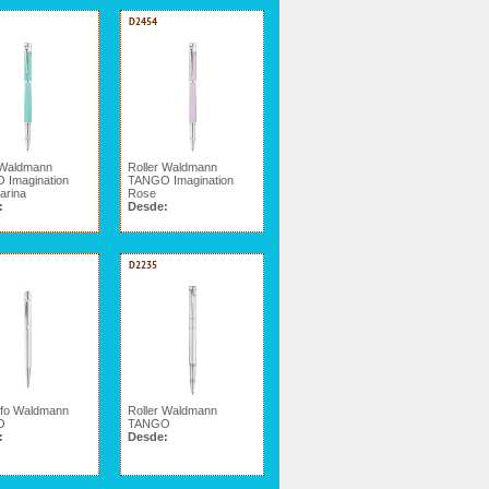
D2454
 Waldmann
Roller Waldmann
 Imagination
TANGO Imagination
arina
Rose
:
Desde:
D2235
afo Waldmann
Roller Waldmann
O
TANGO
:
Desde: