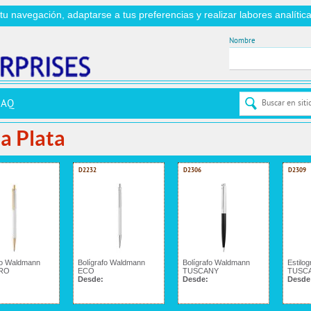
r tu navegación, adaptarse a tus preferencias y realizar labores analít
Nombre
FAQ
a Plata
D2232
D2306
D2309
fo Waldmann
Bolígrafo Waldmann
Bolígrafo Waldmann
Estilo
RO
ECO
TUSCANY
TUSC
Desde:
Desde:
Desde