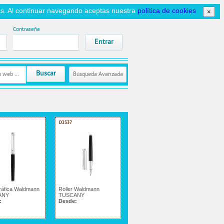
icas. Al continuar navegando aceptas nuestra
política de cookies
×
Contraseña
Buscar
Búsqueda Avanzada
D2337
gráfica Waldmann
Roller Waldmann
ANY
TUSCANY
:
Desde: