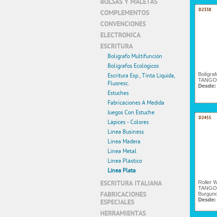
BOLSAS Y MALETAS
D2338
COMPLEMENTOS
CONVENCIONES
ELECTRONICA
ESCRITURA
Bolígrafo Multifunción
Bolígrafos Ecológicos
Bolígra
Escritura Esp., Tinta Líquida,
TANGO
Fluoresc.
Desde:
Estuches
Fabricaciones A Medida
Juegos Con Estuche
D2455
Lápices - Colores
Línea Business
Línea Madera
Línea Metal
Línea Plástico
Línea Plata
ESCRITURA ITALIANA
Roller 
TANGO 
FABRICACIONES
Burgun
Desde:
ESPECIALES
HERRAMIENTAS