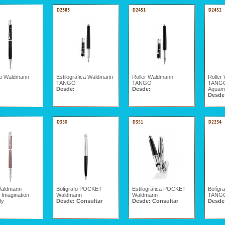
D2383
D2451
D2452
fo Waldmann
Estilográfica Waldmann
Roller Waldmann
Roller
TANGO
TANGO
TANGO
Desde:
Desde:
Aquam
Desde
D350
D351
D2234
Waldmann
Bolígrafo POCKET
Estilográfica POCKET
Bolígr
Imagination
Waldmann
Waldmann
TANG
dy
Desde:
Consultar
Desde:
Consultar
Desde