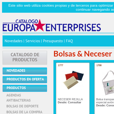
Este sitio web utiliza cookies propias y de terceros para optimizar
continuar navegando a
Novedades
|
Servicios
|
Presupuesto
|
FAQ
Bolsas & Neceser
CATALOGO DE
PRODUCTOS
1777
1708
NOVEDADES
PRODUCTOS EN OFERTA
PRODUCTOS
AGENDAS
NECESER REJILLA
Bolsa transpa
ANTIBACTERIAS
Desde:
Consultar
especial avión
Desde:
Consu
BOLSAS DE DEPORTE
BOLSAS DE LA COMPRA