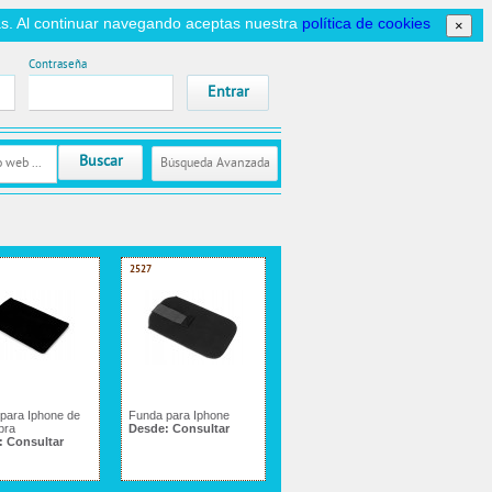
icas. Al continuar navegando aceptas nuestra
política de cookies
×
Contraseña
Buscar
Búsqueda Avanzada
2527
para Iphone de
Funda para Iphone
bra
Desde:
Consultar
:
Consultar