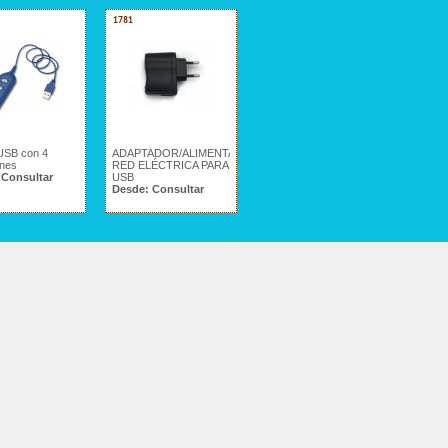
1781
USB con 4
ADAPTADOR/ALIMENTADOR
ones
RED ELÉCTRICA PARA
:
Consultar
USB
Desde:
Consultar