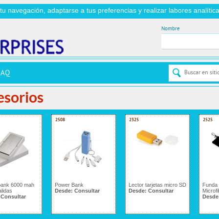
r tu navegación, adaptarse a tus preferencias y realizar labores analít
Nombre
FAQ
esorios
2508
2325
2525
bank 6000 mah
Power Bank
Lector tarjetas micro SD
Funda 
alidas
Desde:
Consultar
Desde:
Consultar
Microfi
:
Consultar
Desde