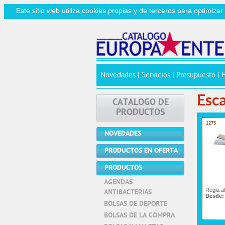
Este sitio web utiliza cookies propias y de terceros para optimiza
Novedades
|
Servicios
|
Presupuesto
|
Esc
CATALOGO DE
PRODUCTOS
1273
NOVEDADES
PRODUCTOS EN OFERTA
PRODUCTOS
AGENDAS
Regla a
ANTIBACTERIAS
Desde
BOLSAS DE DEPORTE
BOLSAS DE LA COMPRA