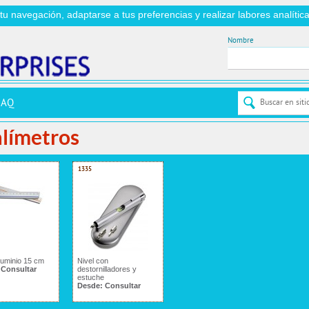
r tu navegación, adaptarse a tus preferencias y realizar labores analít
Nombre
FAQ
alímetros
1335
luminio 15 cm
Nivel con
:
Consultar
destornilladores y
estuche
Desde:
Consultar