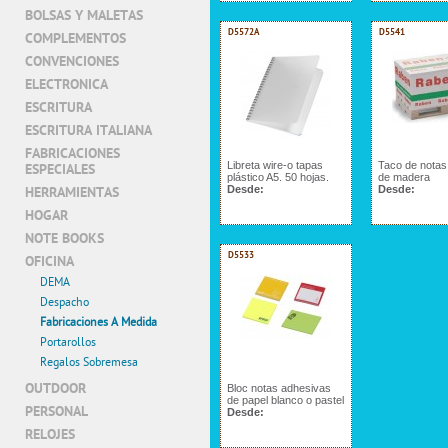
BOLSAS Y MALETAS
D5572A
D5541
COMPLEMENTOS
CONVENCIONES
ELECTRONICA
ESCRITURA
ESCRITURA ITALIANA
FABRICACIONES
Libreta wire-o tapas
Taco de notas
ESPECIALES
plástico A5. 50 hojas.
de madera
Desde:
Desde:
HERRAMIENTAS
HOGAR
NOTE BOOKS
D5533
OFICINA
DEMA
Despacho
Fabricaciones A Medida
Portarollos
Regalos Sobremesa
OUTDOOR
Bloc notas adhesivas
de papel blanco o pastel
PERSONAL
Desde:
RELOJES