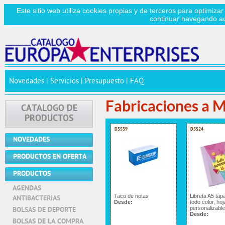
Este sitio web utiliza cookies propias y de terceros para optimizar
continuar navegando a
Novedades
|
Servicios
|
Presupuesto
|
FAQ
Fabricaciones a 
CATALOGO DE
PRODUCTOS
D5539
D5524
NOVEDADES
PRODUCTOS EN OFERTA
PRODUCTOS
AGENDAS
Taco de notas
Libreta A5 tap
ANTIBACTERIAS
Desde:
todo color, hoj
personalizabl
BOLSAS DE DEPORTE
Desde:
BOLSAS DE LA COMPRA