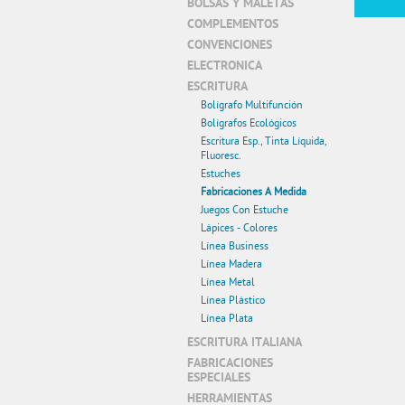
BOLSAS Y MALETAS
COMPLEMENTOS
CONVENCIONES
ELECTRONICA
ESCRITURA
Bolígrafo Multifunción
Bolígrafos Ecológicos
Escritura Esp., Tinta Líquida,
Fluoresc.
Estuches
Fabricaciones A Medida
Juegos Con Estuche
Lápices - Colores
Línea Business
Línea Madera
Línea Metal
Línea Plástico
Línea Plata
ESCRITURA ITALIANA
FABRICACIONES
ESPECIALES
HERRAMIENTAS