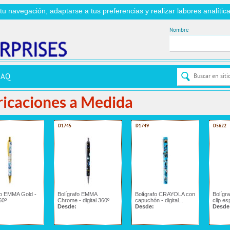
r tu navegación, adaptarse a tus preferencias y realizar labores analít
Nombre
FAQ
ricaciones a Medida
D1745
D1749
D5622
fo EMMA Gold -
Bolígrafo EMMA
Bolígrafo CRAYOLA con
Bolígr
60º
Chrome - digital 360º
capuchón - digital...
clip es
Desde:
Desde:
Desde