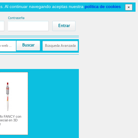
icas. Al continuar navegando aceptas nuestra
política de cookies
×
Contraseña
Buscar
Búsqueda Avanzada
afo FANCY con
pecial en 3D
: